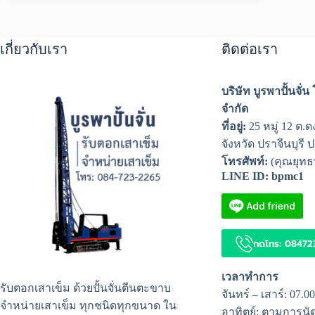
เกี่ยวกับเรา
ติดต่อเรา
บริษัท บูรพาปั้นจั่
จำกัด
ที่อยู่:
25 หมู่ 12 ต.ดง
จังหวัด ปราจีนบุรี 
โทรศัพท์:
(คุณยุทธ
LINE ID: bpmc1
กดโทร: 08472
เวลาทำการ
รับตอกเสาเข็ม ด้วยปั้นจั่นตีนตะขาบ
จันทร์ – เสาร์: 07.0
จำหน่ายเสาเข็ม ทุกชนิดทุกขนาด ใน
อาทิตย์: ตามการน